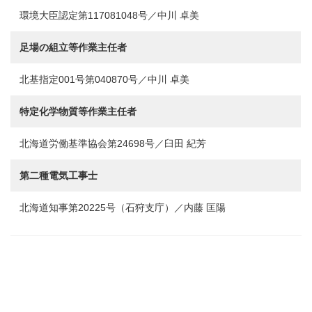
環境大臣認定第117081048号／中川 卓美
足場の組立等作業主任者
北基指定001号第040870号／中川 卓美
特定化学物質等作業主任者
北海道労働基準協会第24698号／臼田 紀芳
第二種電気工事士
北海道知事第20225号（石狩支庁）／内藤 匡陽