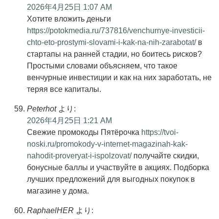
2026年4月25日 1:07 AM
Хотите вложить деньги
https://potokmedia.ru/737816/venchurnye-investicii-
chto-eto-prostymi-slovami-i-kak-na-nih-zarabotat/
в
стартапы на ранней стадии, но боитесь рисков?
Простыми словами объясняем, что такое
венчурные инвестиции и как на них заработать, не
теряя все капиталы.
Peterhot
より:
2026年4月25日 1:21 AM
Свежие промокоды Пятёрочка
https://tvoi-
noski.ru/promokody-v-internet-magazinah-kak-
nahodit-proveryat-i-ispolzovat/
получайте скидки,
бонусные баллы и участвуйте в акциях. Подборка
лучших предложений для выгодных покупок в
магазине у дома.
RaphaelHER
より: