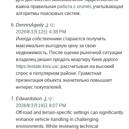
важна правильная
работа с xrumer
, учитывающая
алгоритмы поисковых систем.
DennisAgedy
より:
2026年3月12日 4:38 PM
Иногда собственники стараются получить
максимально выгодную цену за свою
недвижимость. После оценки рыночной ситуации
владелец решил продать квартиру Киев дорого
https://estate.kiev.ua/
, рассчитывая на высокий
спрос в популярном районе. Грамотная
презентация объекта значительно повышает
интерес покупателей.
Edwardobon
より:
2026年3月19日 8:07 PM
Off-road and terrain-specific settings can significantly
enhance vehicle handling in challenging
environments. While reviewing technical