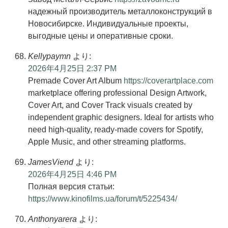
надежный производитель металлоконструкций в
Новосибирске. Индивидуальные проекты,
выгодные цены и оперативные сроки.
Kellypaymn
より:
2026年4月25日 2:37 PM
Premade Cover Art Album
https://coverartplace.com
marketplace offering professional Design Artwork,
Cover Art, and Cover Track visuals created by
independent graphic designers. Ideal for artists who
need high-quality, ready-made covers for Spotify,
Apple Music, and other streaming platforms.
JamesViend
より:
2026年4月25日 4:46 PM
Полная версия статьи:
https://www.kinofilms.ua/forum/t/5225434/
Anthonyarera
より: