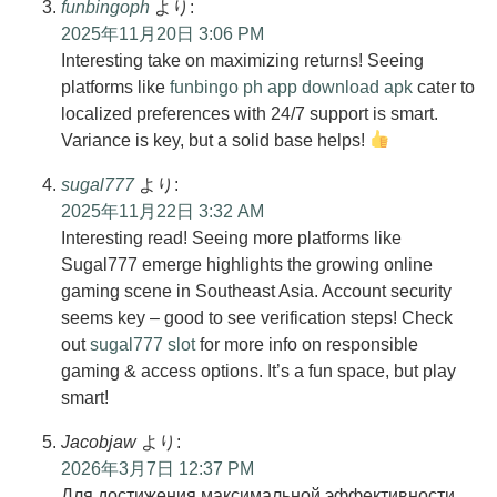
funbingoph
より:
2025年11月20日 3:06 PM
Interesting take on maximizing returns! Seeing
platforms like
funbingo ph app download apk
cater to
localized preferences with 24/7 support is smart.
Variance is key, but a solid base helps!
sugal777
より:
2025年11月22日 3:32 AM
Interesting read! Seeing more platforms like
Sugal777 emerge highlights the growing online
gaming scene in Southeast Asia. Account security
seems key – good to see verification steps! Check
out
sugal777 slot
for more info on responsible
gaming & access options. It’s a fun space, but play
smart!
Jacobjaw
より:
2026年3月7日 12:37 PM
Для достижения максимальной эффективности