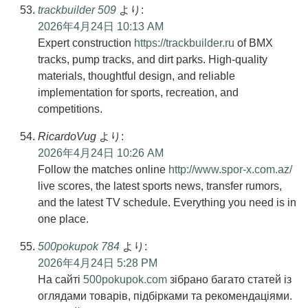
trackbuilder 509
より:
2026年4月24日 10:13 AM
Expert construction
https://trackbuilder.ru
of BMX
tracks, pump tracks, and dirt parks. High-quality
materials, thoughtful design, and reliable
implementation for sports, recreation, and
competitions.
RicardoVug
より:
2026年4月24日 10:26 AM
Follow the matches online
http://www.spor-x.com.az/
live scores, the latest sports news, transfer rumors,
and the latest TV schedule. Everything you need is in
one place.
500pokupok 784
より:
2026年4月24日 5:28 PM
На сайті
500pokupok.com
зібрано багато статей із
оглядами товарів, підбірками та рекомендаціями.