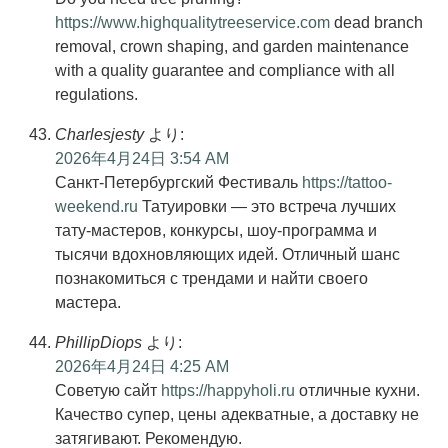
https://www.highqualitytreeservice.com
dead branch
removal, crown shaping, and garden maintenance
with a quality guarantee and compliance with all
regulations.
Charlesjesty
より:
2026年4月24日 3:54 AM
Санкт-Петербургский Фестиваль
https://tattoo-
weekend.ru
Татуировки — это встреча лучших
тату-мастеров, конкурсы, шоу-программа и
тысячи вдохновляющих идей. Отличный шанс
познакомиться с трендами и найти своего
мастера.
PhillipDiops
より:
2026年4月24日 4:25 AM
Советую сайт
https://happyholi.ru
отличные кухни.
Качество супер, цены адекватные, а доставку не
затягивают. Рекомендую.