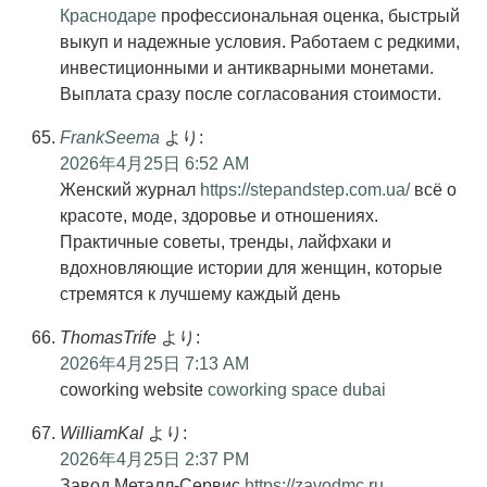
Краснодаре
профессиональная оценка, быстрый
выкуп и надежные условия. Работаем с редкими,
инвестиционными и антикварными монетами.
Выплата сразу после согласования стоимости.
FrankSeema
より:
2026年4月25日 6:52 AM
Женский журнал
https://stepandstep.com.ua/
всё о
красоте, моде, здоровье и отношениях.
Практичные советы, тренды, лайфхаки и
вдохновляющие истории для женщин, которые
стремятся к лучшему каждый день
ThomasTrife
より:
2026年4月25日 7:13 AM
coworking website
coworking space dubai
WilliamKal
より:
2026年4月25日 2:37 PM
Завод Металл-Сервис
https://zavodmc.ru