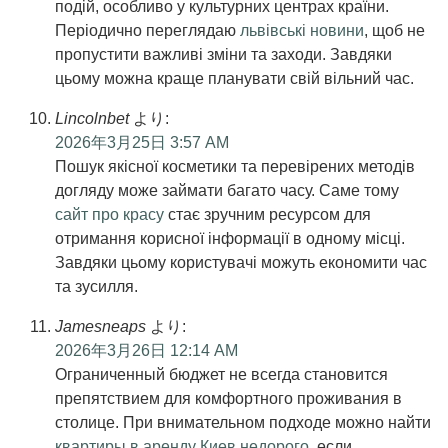
подій, особливо у культурних центрах країни.
Періодично переглядаю
львівські новини
, щоб не
пропустити важливі зміни та заходи. Завдяки
цьому можна краще планувати свій вільний час.
Lincolnbet
より:
2026年3月25日 3:57 AM
Пошук якісної косметики та перевірених методів
догляду може займати багато часу. Саме тому
сайт про красу
стає зручним ресурсом для
отримання корисної інформації в одному місці.
Завдяки цьому користувачі можуть економити час
та зусилля.
Jamesneaps
より:
2026年3月26日 12:14 AM
Ограниченный бюджет не всегда становится
препятствием для комфортного проживания в
столице. При внимательном подходе можно найти
квартиры в аренду Киев недорого
, если