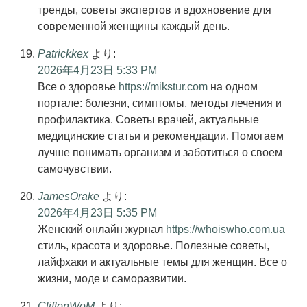
тренды, советы экспертов и вдохновение для
современной женщины каждый день.
Patrickkex
より:
2026年4月23日 5:33 PM
Все о здоровье
https://mikstur.com
на одном
портале: болезни, симптомы, методы лечения и
профилактика. Советы врачей, актуальные
медицинские статьи и рекомендации. Помогаем
лучше понимать организм и заботиться о своем
самочувствии.
JamesOrake
より:
2026年4月23日 5:35 PM
Женский онлайн журнал
https://whoiswho.com.ua
стиль, красота и здоровье. Полезные советы,
лайфхаки и актуальные темы для женщин. Все о
жизни, моде и саморазвитии.
CliftonWoM
より: