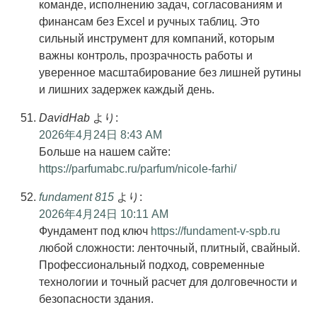
команде, исполнению задач, согласованиям и
финансам без Excel и ручных таблиц. Это
сильный инструмент для компаний, которым
важны контроль, прозрачность работы и
уверенное масштабирование без лишней рутины
и лишних задержек каждый день.
DavidHab
より:
2026年4月24日 8:43 AM
Больше на нашем сайте:
https://parfumabc.ru/parfum/nicole-farhi/
fundament 815
より:
2026年4月24日 10:11 AM
Фундамент под ключ
https://fundament-v-spb.ru
любой сложности: ленточный, плитный, свайный.
Профессиональный подход, современные
технологии и точный расчет для долговечности и
безопасности здания.