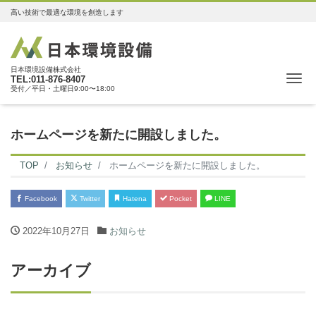
高い技術で最適な環境を創造します
日本環境設備株式会社
Me
TEL:011-876-8407
受付／平日・土曜日9:00〜18:00
ホームページを新たに開設しました。
TOP
お知らせ
ホームページを新たに開設しました。
Facebook
Twitter
Hatena
Pocket
LINE
2022年10月27日
お知らせ
アーカイブ