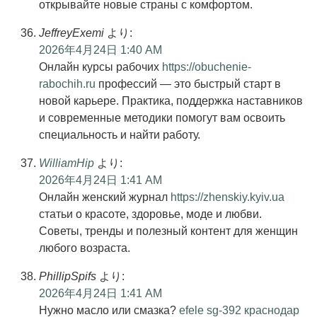
открывайте новые страны с комфортом.
JeffreyExemi
より:
2026年4月24日 1:40 AM
Онлайн курсы рабочих
https://obuchenie-
rabochih.ru
профессий — это быстрый старт в
новой карьере. Практика, поддержка наставников
и современные методики помогут вам освоить
специальность и найти работу.
WilliamHip
より:
2026年4月24日 1:41 AM
Онлайн женский журнал
https://zhenskiy.kyiv.ua
статьи о красоте, здоровье, моде и любви.
Советы, тренды и полезный контент для женщин
любого возраста.
PhillipSpifs
より:
2026年4月24日 1:41 AM
Нужно масло или смазка?
efele sg-392 краснодар