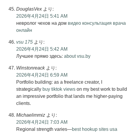
DouglasVex
より:
2026年4月24日 5:41 AM
невролог чехов на дом
видео консультация врача
онлайн
vsu 175
より:
2026年4月24日 5:42 AM
Лучшее прямо здесь:
about vsu.by
Winstonreack
より:
2026年4月24日 6:59 AM
Portfolio building: as a freelance creator, I
strategically
buy tiktok views
on my best work to build
an impressive portfolio that lands me higher-paying
clients.
Michaelimmiz
より:
2026年4月24日 7:03 AM
Regional strength varies—
best hookup sites usa