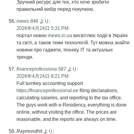
Зручний ресурс для тих, хто хоче зробити
правильний вибір перед покупкою.
inews 846
より:
2026年4月24日 5:31 PM
портал новин
inews.in.ua
висвітлює події в Україні
та світі, а також теми технологій. Тут можна знайти
новини про гаджети, техніку, ІТ та актуальні
тренди.
financeprofessiona 587
より:
2026年4月24日 8:21 PM
Full turnkey accounting support
https://financeprofessional.ee
filing declarations,
calculating salaries, and reporting to the tax office.
The guys work with e-Residency, everything is done
online, without visiting the office. The prices are
reasonable, and the reports are always on time.
Raymondhit
より: