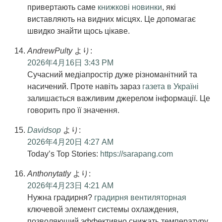
привертають саме
книжкові новинки
, які
виставляють на видних місцях. Це допомагає
швидко знайти щось цікаве.
AndrewPulty
より:
2026年4月16日 3:43 PM
Сучасний медіапростір дуже різноманітний та
насичений. Проте навіть зараз
газета в Україні
залишається важливим джерелом інформації. Це
говорить про її значення.
Davidsop
より:
2026年4月20日 4:27 AM
Today’s Top Stories:
https://sarapang.com
Anthonytatly
より:
2026年4月23日 4:21 AM
Нужна градирня?
градирня вентиляторная
ключевой элемент системы охлаждения,
позволяющий эффективно снижать температуру